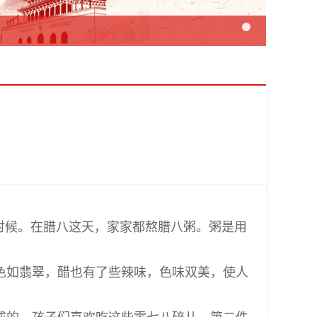
时候。在腊八这天，家家都熬腊八粥。粥是用
色如翡翠，醋也有了些辣味，色味双美，使人