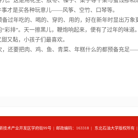
儿。这是用花生、胶枣、榛子、栗子等干果与蜜饯掺和
件事才是买各种玩意儿——风筝、空竹、口琴等。
预备过年吃的、喝的、穿的、用的，好在新年时显出万象
“彩排”。天一擦黑儿，鞭炮响起来，便有了过年的味道
又甜又黏，小孩子们最喜欢。
，还要把肉、鸡、鱼、青菜、年糕什么的都预备充足——
术产业开发区学府街99号 | 邮政编码：163318 | 东北石油大学版权所有