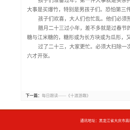
孩子们准备过年，第一件大事就是买杂拌
大事是买爆竹，特别是男孩子们。恐怕第三
孩子们欢喜，大人们也忙乱。他们必须
腊月二十三过小年，差不多就是过春节的
糖与江米糖的，糖形或为长方块或为瓜形，
过了二十三，大家更忙。必须大扫除一次
六才开张。
下一篇：
每日跟读——《十渡游趣》
通讯地址：黑龙江省大庆市高新技