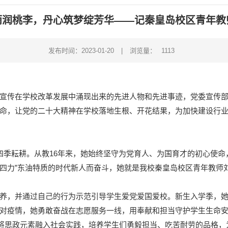
雨润桃李，丹心筑梦绽芳华——记秦皇岛校区青年教
发布时间：2023-01-20
|
浏览量：
1113
宣传在学校改革发展中涌现出来的先进人物和先进事迹，党委宣传部
命，让党的二十大精神在学校落地生根、开花结果，为加快建设行
四季耘耕。从教16年来，她始终坚守为党育人、为国育才的初心使命
心四力”东油特质的时代新人而奋斗，她就是我校秦皇岛校区青年教师
养，并通过自己的行为示范引导学生爱党爱国爱校。新生入学季，
对疫情，她勇敢奋战在志愿服务一线，用奉献和担当守护学生生命安
动，将思政元素融入社会实践，培养学生们勇毅担当、吃苦耐劳的品格