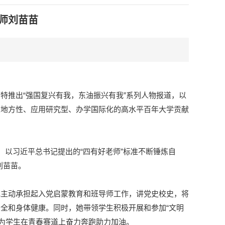
师刘苗苗
特推出“强国复兴有我，东油振兴有我”系列人物报道，以
业地方性、应用研究型、办学国际化的高水平百年大学贡献
，以习近平总书记提出的“四有好老师”标准不断锤炼自
刘苗苗。
她主动承担起入党启蒙教育和班导师工作，讲党史校史，将
全和身体健康。同时，她带领学生积极开展和参加“文明
，为学生在青春赛道上奋力奔跑助力加油。