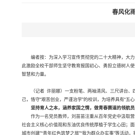
春风化
编者按：为深入学习宣传贯彻党的二十大精神，大力
此激励全校干部师生坚守教育报国初心、勇担立德树人使
智慧和力量。
（记者 许丽娜）一支粉笔、两袖清风、三尺讲台、
己，恪守“艰苦创业，严谨治学”的校训，为培养具有“五
坚持育人之本，涵养家国之情，做
青春赛道
的领航员
作为一名党员教师，刘苗苗注重从百年党史中汲取营
社会主义核心价值观和东油优良传统厚植于学生心田；面
城市创建”“青年红色筑梦之旅”“我为群众办实事”等活