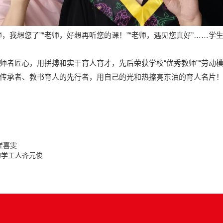
，我想您了”“老师，好想再听您的课！”“老师，遇见您真好”……
师者匠心，用拼搏和实干育人育才，先后荣获学校“优秀教师”“劳动
传承者、教书育人的先行者，用自己的光和热擦亮东油的育人名片
崔喜雯
的学工人齐元俊