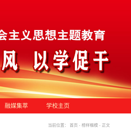
融媒集萃
学校主页
当前位置：
首页
-
榜样楷模
- 正文