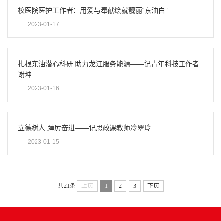
校医院医护工作者：用爱与奉献绘就靓丽“东油白”
2023-01-17
扎根东油潜心科研 助力龙江服务能源——记青年科技工作者
谢坤
2023-01-16
立德树人 踔厉奋进——记思政课教师冷翠玲
2023-01-15
共21条
上页
1
2
3
下页