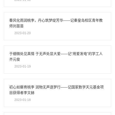
春风化雨润桃李，丹心筑梦绽芳华——记秦皇岛校区青年教
师刘苗苗
2023-01-20
于细微处见真情 于无声处显大爱——记“用爱发电”的学工人
齐元俊
2023-01-19
初心如磐育桃李 润物无声逐梦行——记国家数学天元基金项
目获得者李文赫
2023-01-18