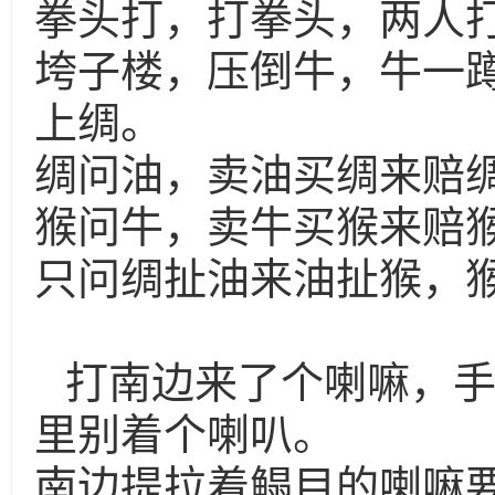
拳头打，打拳头，两人
垮子楼，压倒牛，牛一
上绸。
绸问油，卖油买绸来赔
猴问牛，卖牛买猴来赔
只问绸扯油来油扯猴，
打南边来了个喇嘛，
里别着个喇叭。
南边提拉着鳎目的喇嘛